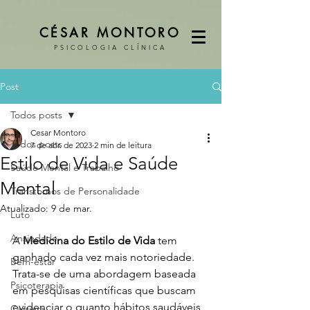
CÉSAR MONTORO
PSICOLOGIA CLÍNICA
Post
Todos posts
Cesar Montoro
Todos posts
7 de abr. de 2023
2 min de leitura
Estilo de Vida e Saúde
Saúde Mental e Trabalho
Mental
Transtornos de Personalidade
Atualizado:
9 de mar.
Luto
Ansiedade
A 
Medicina do Estilo de Vida
 tem 
ganhado cada vez mais notoriedade. 
Bem-estar
Trata-se de uma abordagem baseada 
Psicoterapia
em pesquisas científicas que buscam 
evidenciar o quanto hábitos saudáveis 
Carreira