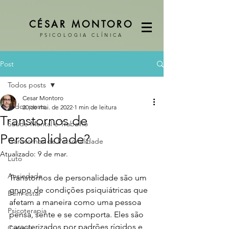
CÉSAR MONTORO
PSICOLOGIA CLÍNICA
Post
Todos posts
Cesar Montoro
Todos posts
20 de mai. de 2022
1 min de leitura
Transtornos de
Saúde Mental e Trabalho
Personalidade?
Transtornos de Personalidade
Atualizado:
9 de mar.
Luto
Ansiedade
Transtornos de personalidade são um 
grupo de condições psiquiátricas que 
Bem-estar
afetam a maneira como uma pessoa 
Psicoterapia
pensa, sente e se comporta. Eles são 
caracterizados por padrões rígidos e 
Carreira