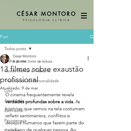
CÉSAR MONTORO
PSICOLOGIA CLÍNICA
Post
Todos posts
Cesar Montoro
Todos posts
8 de mar.
3 min de leitura
13 filmes sobre exaustão
Saúde Mental e Trabalho
profissional
Transtornos de Personalidade
Atualizado:
9 de mar.
Luto
O cinema frequentemente revela 
Ansiedade
verdades profundas sobre a vida
. As 
histórias que vemos na tela costumam 
Bem-estar
refletir sentimentos, conflitos e 
Psicoterapia
desejos humanos que fazem parte do 
cotidiano de qualquer pessoa. Ao 
Carreira