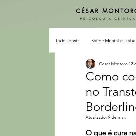
CÉSAR MONTOR
PSICOLOGIA CLÍNIC
Todos posts
Saúde Mental e Traba
Cesar Montoro
12 
Psicoterapia
Carreira
Como com
no Trans
Borderli
Atualizado:
9 de mar.
O que é cura na