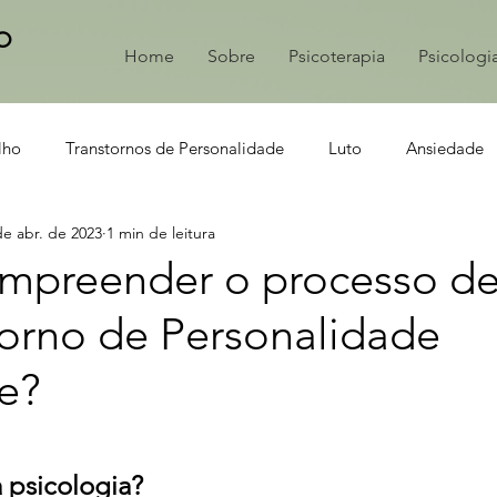
O
Home
Sobre
Psicoterapia
Psicologia
A
lho
Transtornos de Personalidade
Luto
Ansiedade
de abr. de 2023
1 min de leitura
preender o processo de
torno de Personalidade
ne?
 psicologia?