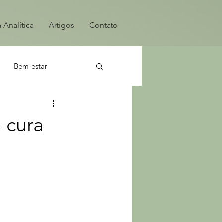
 Analítica
Artigos
Contato
Bem-estar
 cura