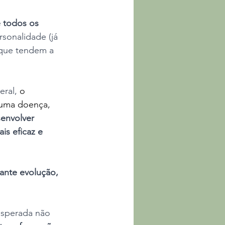
 todos os 
sonalidade (já 
 que tendem a 
ral, 
o 
 uma doença, 
senvolver 
is eficaz e 
ante evolução, 
esperada não 