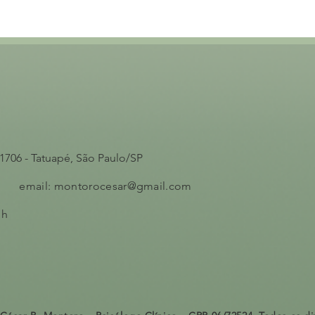
Auto
 1706 - Tatuapé, São Paulo/SP
Critérios Diagnósticos do TPB
2 email:
montorocesar@gmail.com
1h